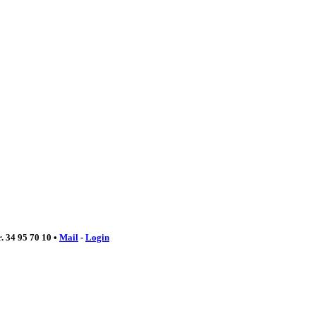
r. 34 95 70 10 •
Mail
-
Login