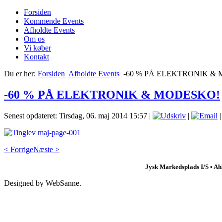
Forsiden
Kommende Events
Afholdte Events
Om os
Vi køber
Kontakt
Du er her:
Forsiden
Afholdte Events
-60 % PÅ ELEKTRONIK &
-60 % PÅ ELEKTRONIK & MODESKO!
Senest opdateret: Tirsdag, 06. maj 2014 15:57
|
|
|
< Forrige
Næste >
Jysk Markedsplads I/S • Ahl
Designed by WebSanne.